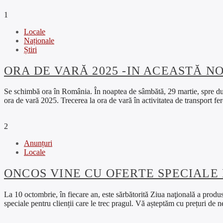
1
Locale
Naționale
Știri
ORA DE VARĂ 2025 -IN ACEASTĂ N
Se schimbă ora în România. În noaptea de sâmbătă, 29 martie, spre du
ora de vară 2025. Trecerea la ora de vară în activitatea de transport f
2
Anunțuri
Locale
ONCOS VINE CU OFERTE SPECIALE
La 10 octombrie, în fiecare an, este sărbătorită Ziua naţională a pr
speciale pentru clienții care le trec pragul. Vă așteptăm cu prețuri de