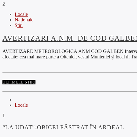
2
Locale
Naționale
Știri
AVERTIZARI A.N.M. DE COD GALBE
AVERTIZARE METEOROLOGICĂ ANM COD GALBEN Interval de valabilitat
afectate: cea mai mare parte a Olteniei, vestul Munteniei și local în Tr
ULTIMELE ȘTIRI
Locale
1
“LA UDAT”-OBICEI PĂSTRAT ÎN ARDEAL