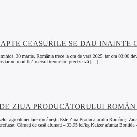
OAPTE CEASURILE SE DAU INAINTE 
minică, 30 martie, România trece la ora de vară 2025, iar ora 03:00 de
eroviar nu modifică mersul trenurilor, precizează […]
 DE ZIUA PRODUCĂTORULUI ROMÂN
oduselor agroalimentare româneşti. Este Ziua Producătorului Român și Zi
 nerefuzat: Cârnați de casă afumați – 33,95 lei/kg Kaizer afumat Bontida 