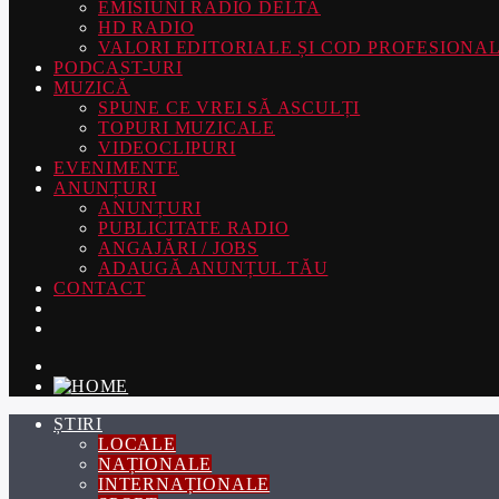
EMISIUNI RADIO DELTA
HD RADIO
VALORI EDITORIALE ȘI COD PROFESIONA
PODCAST-URI
MUZICĂ
SPUNE CE VREI SĂ ASCULȚI
TOPURI MUZICALE
VIDEOCLIPURI
EVENIMENTE
ANUNȚURI
ANUNȚURI
PUBLICITATE RADIO
ANGAJĂRI / JOBS
ADAUGĂ ANUNȚUL TĂU
CONTACT
ȘTIRI
LOCALE
NAȚIONALE
INTERNAȚIONALE