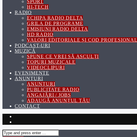
SPORT
HI-TECH
RADIO
ECHIPA RADIO DELTA
GRILA DE PROGRAME
EMISIUNI RADIO DELTA
HD RADIO
VALORI EDITORIALE ȘI COD PROFESIONA
PODCAST-URI
MUZICĂ
SPUNE CE VREI SĂ ASCULȚI
TOPURI MUZICALE
VIDEOCLIPURI
EVENIMENTE
ANUNȚURI
ANUNȚURI
PUBLICITATE RADIO
ANGAJĂRI / JOBS
ADAUGĂ ANUNȚUL TĂU
CONTACT