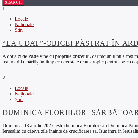
1
Locale
Naționale
Știri
“LA UDAT”-OBICEI PĂSTRAT ÎN AR
A doua zi de Paște vine cu propriile obiceiuri, dar niciunul nu a fost ma
mai mari la măritiș, în timp ce nevestele erau stropite pentru a avea co
2
Locale
Naționale
Știri
DUMINICA FLORIILOR -SĂRBĂTOAR
Duminică, 13 aprilie 2025, este duminica Floriilor sau Duminica Patimil
Ierusalim cu câteva zile înainte de crucificarea sa. Isus intra in Ierusa