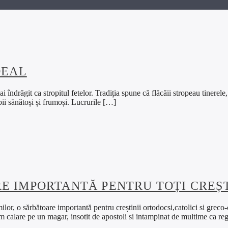
DEAL
i îndrăgit ca stropitul fetelor. Tradiția spune că flăcăii stropeau tinerel
pii sănătoși și frumoși. Lucrurile […]
E IMPORTANTĂ PENTRU TOȚI CREȘT
or, o sărbătoare importantă pentru creștinii ortodocsi,catolici si greco-c
lim calare pe un magar, insotit de apostoli si intampinat de multime ca reg